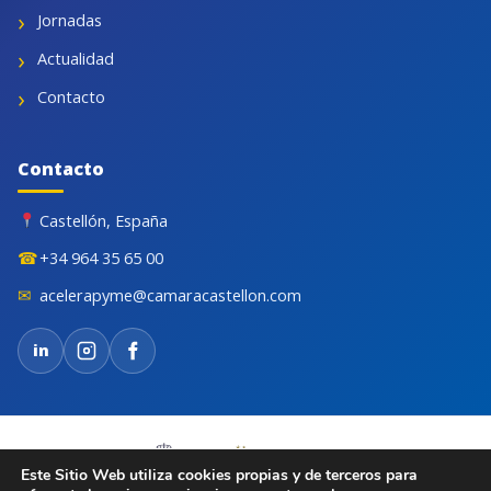
Jornadas
Actualidad
Contacto
Contacto
Castellón, España
☎
+34 964 35 65 00
✉
acelerapyme@camaracastellon.com
in
Este Sitio Web utiliza cookies propias y de terceros para