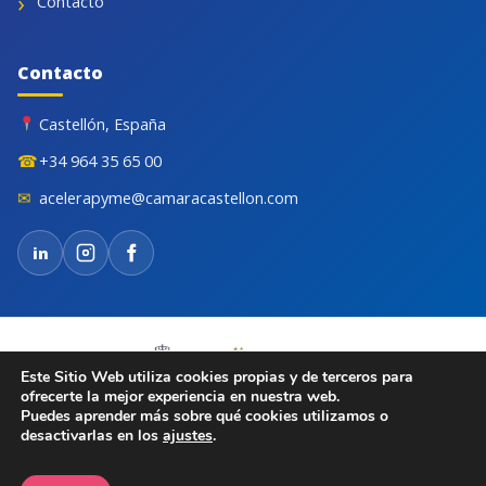
Contacto
Contacto
Castellón, España
☎
+34 964 35 65 00
✉
acelerapyme@camaracastellon.com
in
Este Sitio Web utiliza cookies propias y de terceros para
ofrecerte la mejor experiencia en nuestra web.
Puedes aprender más sobre qué cookies utilizamos o
desactivarlas en los
ajustes
.
© 2026 Cámara de Comercio de Castellón. Todos los derechos
reservados.
Aviso legal
Privacidad
Cookies