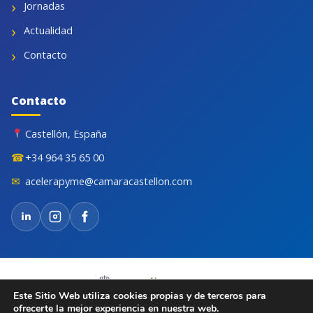
Jornadas
Actualidad
Contacto
Contacto
Castellón, España
☎
+34 964 35 65 00
✉
acelerapyme@camaracastellon.com
in
Este Sitio Web utiliza cookies propias y de terceros para
ofrecerte la mejor experiencia en nuestra web.