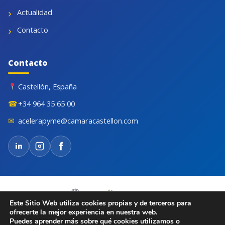
Actualidad
Contacto
Contacto
Castellón, España
☎
+34 964 35 65 00
✉
acelerapyme@camaracastellon.com
in
Este Sitio Web utiliza cookies propias y de terceros para
ofrecerte la mejor experiencia en nuestra web.
Puedes aprender más sobre qué cookies utilizamos o