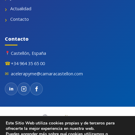
Actualidad
Contacto
Contacto
Castellón, España
☎
+34 964 35 65 00
✉
acelerapyme@camaracastellon.com
in
Este Sitio Web utiliza cookies propias y de terceros para
ofrecerte la mejor experiencia en nuestra web.
Puedes aprender más sobre qué cookies utilizamos o