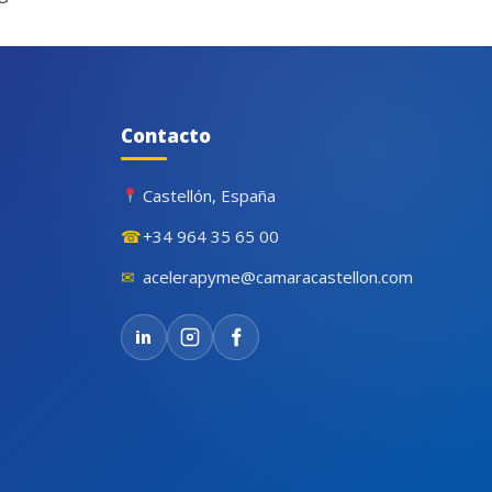
Contacto
Castellón, España
☎
+34 964 35 65 00
✉
acelerapyme@camaracastellon.com
in