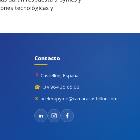
nes tecnológicas y
Contacto
Castellón, España
☎
+34 964 35 65 00
✉
acelerapyme@camaracastellon.com
in