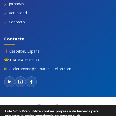
Jornadas
Actualidad
Contacto
Contacto
Castellón, España
☎
+34 964 35 65 00
✉
acelerapyme@camaracastellon.com
in
Este Sitio Web utiliza cookies propias y de terceros para
ofrecerte la mejor experiencia en nuestra web.