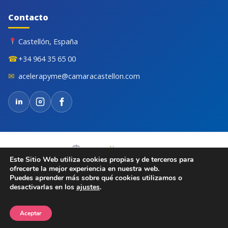
Contacto
Castellón, España
☎
+34 964 35 65 00
✉
acelerapyme@camaracastellon.com
in
Este Sitio Web utiliza cookies propias y de terceros para
ofrecerte la mejor experiencia en nuestra web.
Puedes aprender más sobre qué cookies utilizamos o
desactivarlas en los
ajustes
.
© 2026 Cámara de Comercio de Castellón. Todos los derechos
reservados.
Aviso legal
Privacidad
Cookies
Aceptar